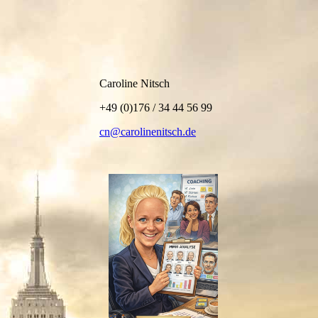
Logo CN free neu
Caroline Nitsch
+49 (0)176 / 34 44 56 99
cn@carolinenitsch.de