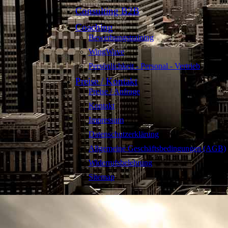
Consulting B2B
Coaching
Bewerbungstraining
WingWave
Persönlichkeit - Personal - Vertrieb
Preise / Kontakt
Preise / Anfrage
Kontakt
Impressum
Datenschutzerklärung
Allgemeine Geschäftsbedingungen (AGB)
Widerrufsbelehrung
Sitemap