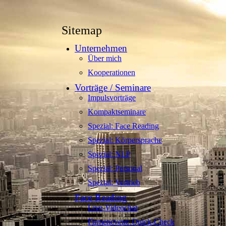
Sitemap
Unternehmen
Über mich
Kooperationen
Vorträge / Seminare
Impulsvorträge
Kompaktseminare
Spezial: Face Reading
Spezial: Körpersprache
Spezial: NLP
Spezial: Personal
Spezial: Vertrieb
Face Reading
Live-Videochat
Firmenevent: Quick-Check