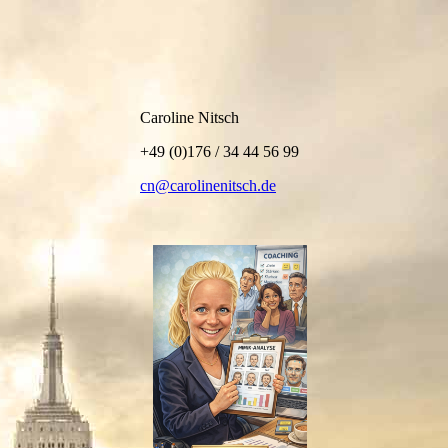
Logo CN free neu
Caroline Nitsch
+49 (0)176 / 34 44 56 99
cn@carolinenitsch.de